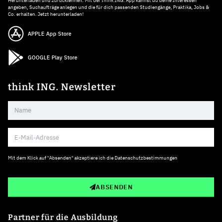
Herunterladen und zurücklehnen: Mit der think ING. App kannst du deine Interessen
angeben, Suchaufträge anlegen und die für dich passenden Studiengänge, Praktika, Jobs &
Co. erhalten. Jetzt herunterladen!
APPLE App Store
GOOGLE Play Store
think ING. Newsletter
Mit dem Klick auf "Absenden" akzeptiere ich die
Datenschutzbestimmungen
ABSENDEN
Partner für die Ausbildung