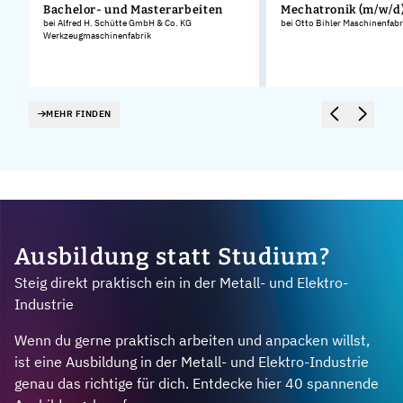
Bachelor- und Masterarbeiten
Mechatronik (m/w/d
bei Alfred H. Schütte GmbH & Co. KG
bei Otto Bihler Maschinenfa
Werkzeugmaschinenfabrik
MEHR FINDEN
Ausbildung statt Studium?
Steig direkt praktisch ein in der Metall- und Elektro-
Industrie
Wenn du gerne praktisch arbeiten und anpacken willst,
ist eine Ausbildung in der Metall- und Elektro-Industrie
genau das richtige für dich. Entdecke hier 40 spannende