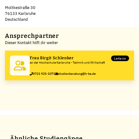
Moltkestraße 30
76133 Karlsruhe
Deutschland
Leaflet
|
©
OpenStreetMap
,
+
Ansprechpartner
Dieser Kontakt hilft dir weiter
−
Frau Birgit Schlenker
Leiterin
an der Hochschule Karlsruhe - Technik und Wirtschaft
0721 925-1071
studienberatung@h-ka.de
Ähnliche Studiengänge