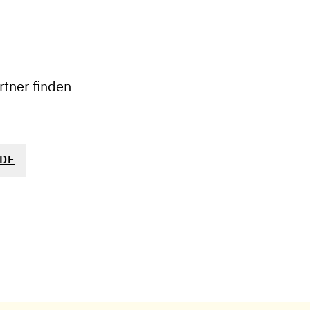
+
−
tner finden
DE