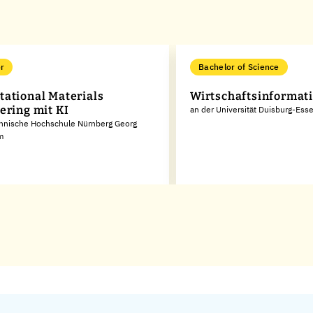
r
Bachelor of Science
ational Materials
Wirtschaftsinformat
ering mit KI
an der Universität Duisburg-Ess
chnische Hochschule Nürnberg Georg
m