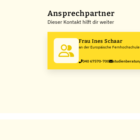
Ansprechpartner
Dieser Kontakt hilft dir weiter
Frau Ines Schaar
an der Europäische Fernhochschul
040 67570-700
studienberatun