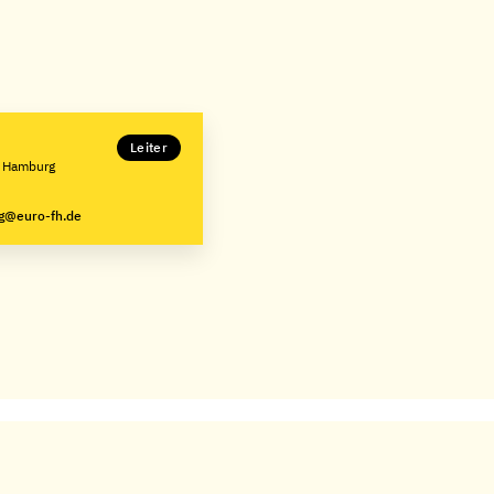
Leiter
e Hamburg
g@euro-fh.de