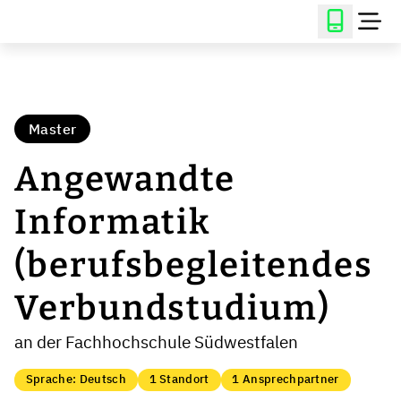
Master
Angewandte
Informatik
(berufsbegleitendes
Verbundstudium)
an der Fachhochschule Südwestfalen
Sprache: Deutsch
1 Standort
1 Ansprechpartner