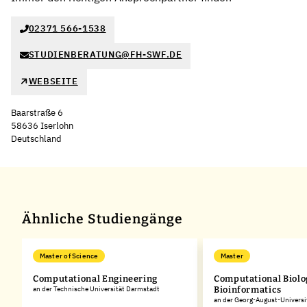
02371 566-1538
STUDIENBERATUNG@FH-SWF.DE
WEBSEITE
Baarstraße 6
58636 Iserlohn
Deutschland
Leaflet
|
©
OpenStreetMap
,
+
−
Ähnliche Studiengänge
Master of Science
Master
Computational Engineering
Computational Biolo
an der Technische Universität Darmstadt
Bioinformatics
an der Georg-August-Universi