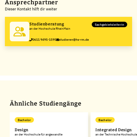
+
Ansprechpartner
Dieser Kontakt hilft dir weiter
−
Studienberatung
Sachgebietsleiterin
an der Hochschule RheinMain
0611 9495-1595
studieren@hs-rm.de
Ähnliche Studiengänge
Bachelor
Bachelor
Design
Integrated Design
an der Hochschule für angewandte
an der Technische Hochschule