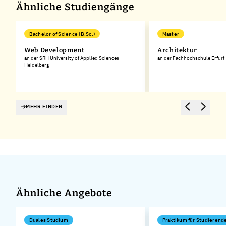
Ähnliche Studiengänge
Bachelor of Science (B.Sc.)
Master
Web Development
Architektur
s
an der SRH University of Applied Sciences
an der Fachhochschule Erfurt
Heidelberg
MEHR FINDEN
Ähnliche Angebote
Duales Studium
Praktikum für Studierend