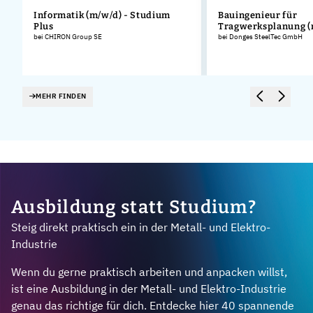
Informatik (m/w/d) - Studium
Bauingenieur für
Plus
Tragwerksplanung (
bei CHIRON Group SE
bei Donges SteelTec GmbH
MEHR FINDEN
Ausbildung statt Studium?
Steig direkt praktisch ein in der Metall- und Elektro-
Industrie
Wenn du gerne praktisch arbeiten und anpacken willst,
ist eine Ausbildung in der Metall- und Elektro-Industrie
genau das richtige für dich. Entdecke hier 40 spannende