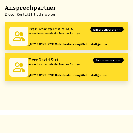
+
Ansprechpartner
Dieser Kontakt hilft dir weiter
−
Frau Annica Funke M.A.
Ansprechpartnerin
an der Hochschule der Medien Stuttgart
0711 8923-2731
studienberatung@hdm-stuttgart.de
Herr David Sixt
Ansprechpartner
an der Hochschule der Medien Stuttgart
0711 8923-2731
studienberatung@hdm-stuttgart.de