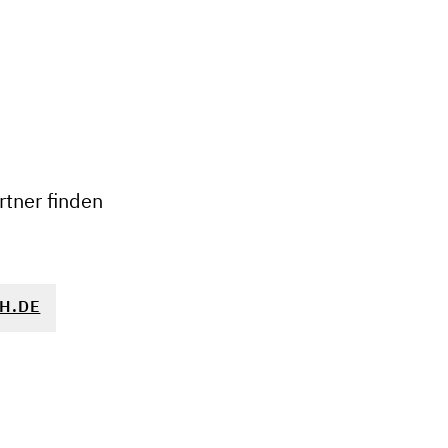
+
−
tner finden
H.DE