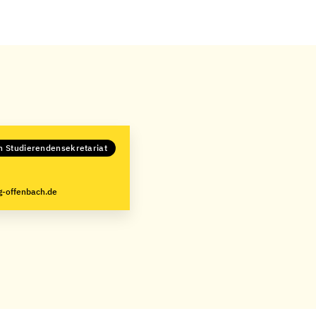
in Studierendensekretariat
g-offenbach.de