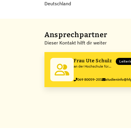
Deutschland
Ansprechpartner
Dieser Kontakt hilft dir weiter
Frau Ute Schulz
Leiter
an der Hochschule für
Gestaltung Offenbach
069 80059-201
studieninfo@hf