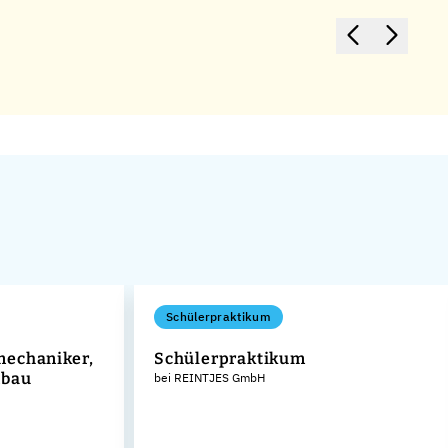
Schülerpraktikum
mechaniker,
Schülerpraktikum
nbau
bei REINTJES GmbH