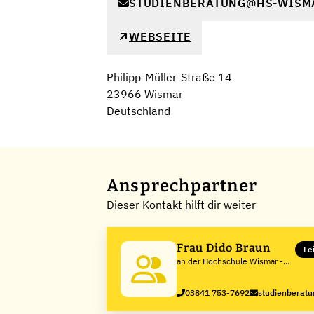
STUDIENBERATUNG@HS-WISM
WEBSEITE
Philipp-Müller-Straße 14
23966 Wismar
Deutschland
Ansprechpartner
Dieser Kontakt hilft dir weiter
Frau Dido Braun
Le
an der Hochschule Wismar -
University of Applied
Sciences: Technology,
03841 753-7692
studienberat
Business and Design