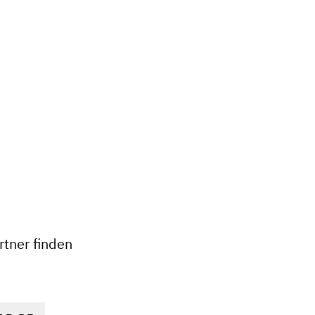
+
−
tner finden