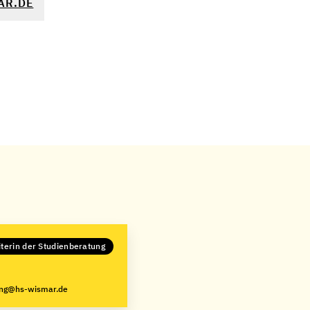
AR.DE
iterin der Studienberatung
ung@hs-wismar.de