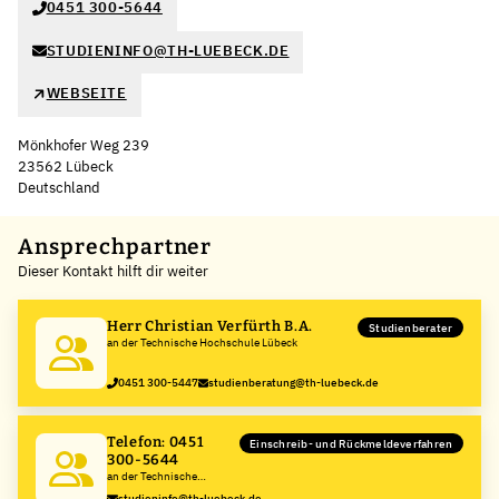
0451 300-5644
STUDIENINFO@TH-LUEBECK.DE
WEBSEITE
Mönkhofer Weg 239
23562 Lübeck
Deutschland
Leaflet
|
©
OpenStreetMap
,
+
Ansprechpartner
Dieser Kontakt hilft dir weiter
−
Herr Christian Verfürth B.A.
Studienberater
an der Technische Hochschule Lübeck
0451 300-5447
studienberatung@th-luebeck.de
Telefon: 0451
Einschreib- und Rückmeldeverfahren
300-5644
an der Technische
Hochschule Lübeck
studieninfo@th-luebeck.de