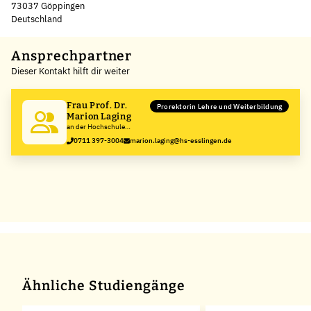
73037 Göppingen
Deutschland
Leaflet
|
©
OpenStreetMap
,
+
Ansprechpartner
Dieser Kontakt hilft dir weiter
−
Frau Prof. Dr.
Prorektorin Lehre und Weiterbildung
Marion Laging
an der Hochschule
Esslingen
0711 397-3004
marion.laging@hs-esslingen.de
Ähnliche Studiengänge