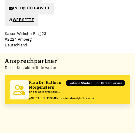
INFO@OTH-AW.DE
WEBSEITE
Kaiser-Wilhelm-Ring 23
92224 Amberg
Deutschland
Leaflet
|
©
OpenStreetMap
,
+
Ansprechpartner
Dieser Kontakt hilft dir weiter
−
Frau Dr. Kathrin
Leiterin Studien- und Career Service
Morgenstern
an der Ostbayerische
Technische Hochschule
0961 382-1135
k.morgenstern@oth-aw.de
Amberg-Weiden