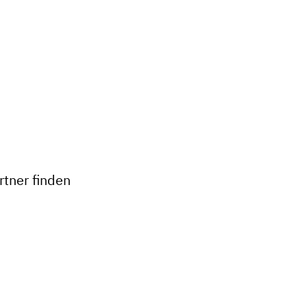
+
−
tner finden