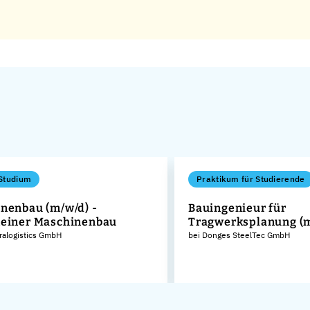
Studium
Praktikum für Studierende
nenbau (m/w/d) -
Bauingenieur für
einer Maschinenbau
Tragwerksplanung (
tralogistics GmbH
bei Donges SteelTec GmbH