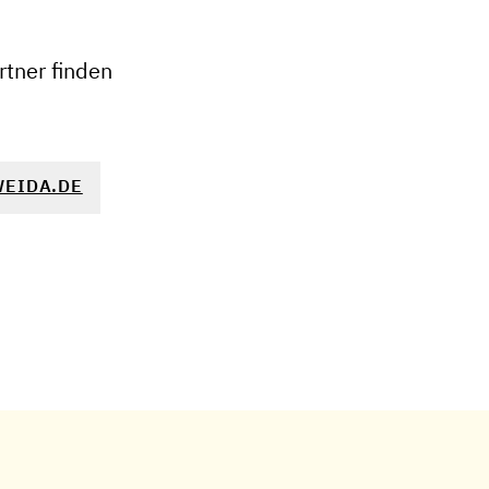
−
tner finden
EIDA.DE