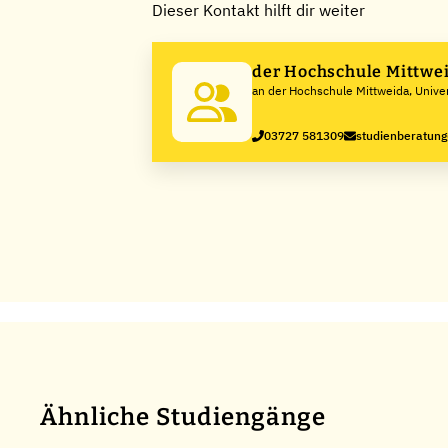
Dieser Kontakt hilft dir weiter
der Hochschule Mittwe
an der Hochschule Mittweida, Univer
Applied Sciences
03727 581309
studienberatun
Ähnliche Studiengänge