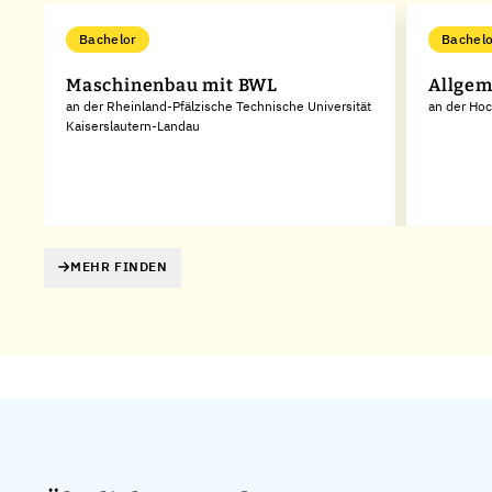
Bachelor
Bachelo
Maschinenbau mit BWL
Allgem
an der Rheinland-Pfälzische Technische Universität
an der Ho
Kaiserslautern-Landau
d
MEHR FINDEN