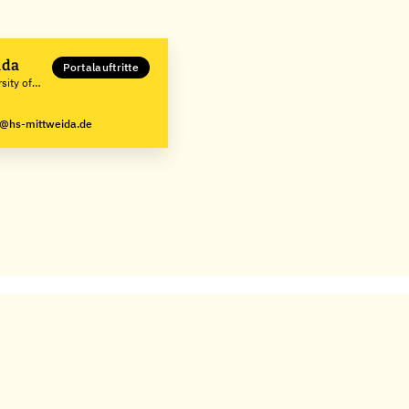
ida
Portalauftritte
sity of
g@hs-mittweida.de