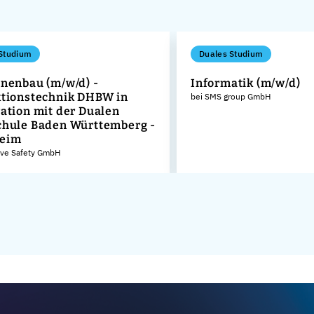
Studium
Duales Studium
nenbau (m/w/d) -
Informatik (m/w/d)
tionstechnik DHBW in
bei SMS group GmbH
ation mit der Dualen
hule Baden Württemberg -
eim
ive Safety GmbH