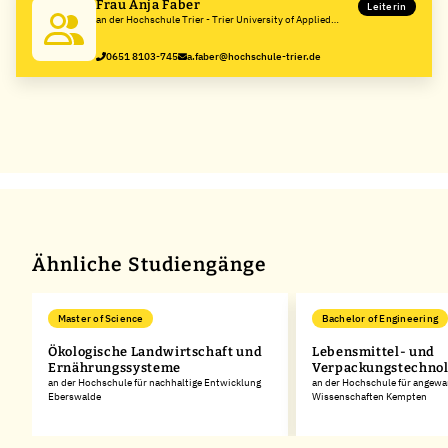
Frau Anja Faber
Leiterin
an der Hochschule Trier - Trier University of Applied
Sciences
0651 8103-745
a.faber@hochschule-trier.de
Ähnliche Studiengänge
Master of Science
Bachelor of Engineering
Ökologische Landwirtschaft und
Lebensmittel- und
Ernährungssysteme
Verpackungstechnol
an der Hochschule für nachhaltige Entwicklung
an der Hochschule für angew
Eberswalde
Wissenschaften Kempten