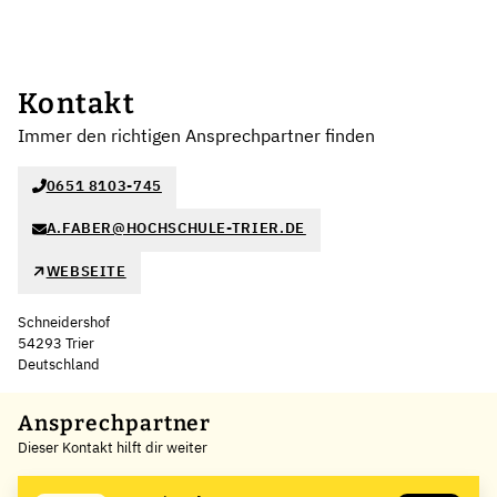
Kontakt
Immer den richtigen Ansprechpartner finden
0651 8103-745
A.FABER@HOCHSCHULE-TRIER.DE
WEBSEITE
Schneidershof
54293 Trier
Deutschland
Leaflet
|
©
OpenStreetMap
,
+
Ansprechpartner
Dieser Kontakt hilft dir weiter
−