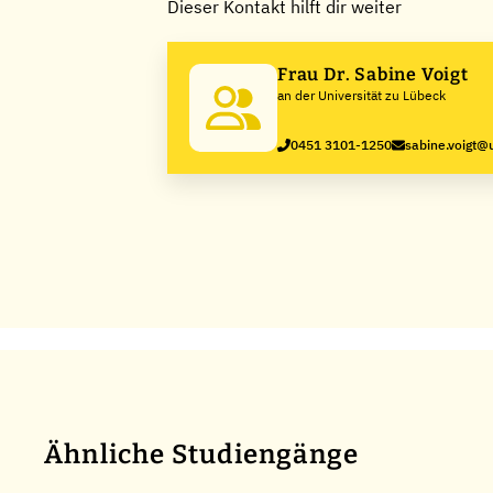
Dieser Kontakt hilft dir weiter
Frau Dr. Sabine Voigt
an der Universität zu Lübeck
0451 3101-1250
sabine.voigt@
Ähnliche Studiengänge