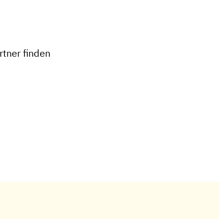
+
−
tner finden