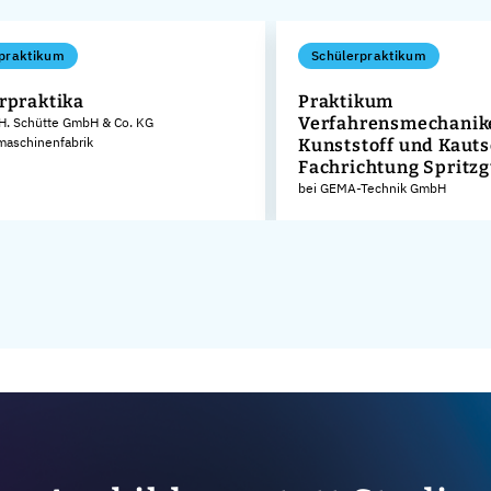
praktikum
Schülerpraktikum
rpraktika
Praktikum
Verfahrensmechanike
 H. Schütte GmbH & Co. KG
aschinenfabrik
Kunststoff und Kaut
Fachrichtung Spritz
bei GEMA-Technik GmbH