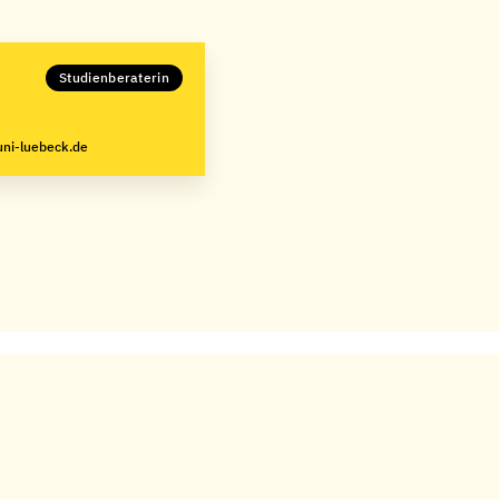
Studienberaterin
uni-luebeck.de