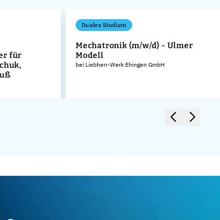
Duales Studium
Mechatronik (m/w/d) - Ulmer
r für
Modell
schuk,
bei Liebherr-Werk Ehingen GmbH
guß