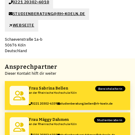
0221 20302-6010
STUDIENBERATUNG@RH-KOELN.DE
WEBSEITE
Schaevenstraße 1a-b
50676 Köln
Deutschland
Leaflet
|
©
OpenStreetMap
,
+
Ansprechpartner
Dieser Kontakt hilft dir weiter
−
Frau Sabrina Bellen
Bereichsleiterin
an der Rheinische Hochschule Köln
0221 20302-6339
studienberatung.bellen@rh-koeln.de
Frau Mäggy Dahmen
Studienberaterin
an der Rheinische Hochschule Köln
0221 20302-6310
studienberatung.dahmen@rh-koeln.de