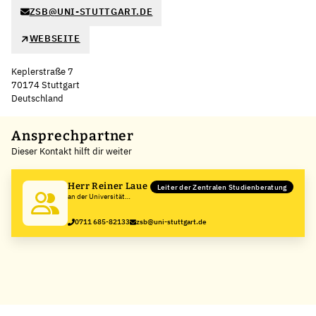
ZSB@UNI-STUTTGART.DE
WEBSEITE
Keplerstraße 7
70174 Stuttgart
Deutschland
Leaflet
|
©
OpenStreetMap
,
+
Ansprechpartner
Dieser Kontakt hilft dir weiter
−
Herr Reiner Laue
Leiter der Zentralen Studienberatung
an der Universität
Stuttgart
0711 685-82133
zsb@uni-stuttgart.de