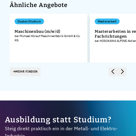
Ähnliche Angebote
Duales Studium
Masterarbeit
Maschinenbau (m/w/d)
Masterarbeiten in v
bei Michael Hörauf Maschinenfabrik GmbH & Co.
Fachrichtungen
KG
bei HOSOKAWA ALPINE Aktieng
MEHR FINDEN
Ausbildung statt Studium?
Steig direkt praktisch ein in der Metall- und Elektro-
Industrie