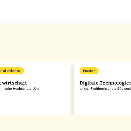
r of Science
Master
ewirtschaft
Digitale Technologie
chnische Hochschule Ulm
an der Fachhochschule Südwest