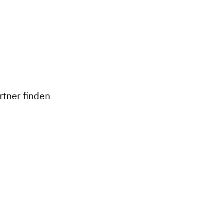
+
−
tner finden