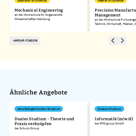
Bachelor of Science
Master of Science
Mechanical Engineering
Precision Manufactu
an der Hochschule für Angewandte
Management
Wissenschaften Hamburg
an der Hochschule Furtwangen
Technik, Wirtschaft, Medien,
MEHR FINDEN
Ähnliche Angebote
berufsbegleitendes Studium
Duales Studium
n
Duales Studium - Theorie und
Informatik (m/w/d)
Praxis verknüpfen
bei SMS group GmbH
bei Schunk Group