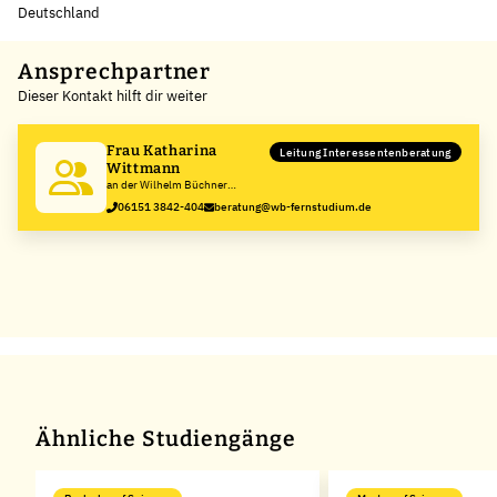
Deutschland
Leaflet
|
©
OpenStreetMap
,
+
Ansprechpartner
Dieser Kontakt hilft dir weiter
−
Frau Katharina
Leitung Interessentenberatung
Wittmann
an der Wilhelm Büchner
Hochschule
06151 3842-404
beratung@wb-fernstudium.de
Ähnliche Studiengänge