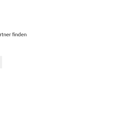
+
−
tner finden