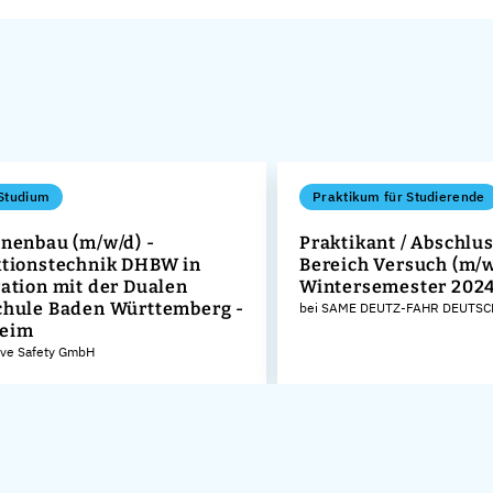
Studium
Praktikum für Studierende
nenbau (m/w/d) -
Praktikant / Abschlu
tionstechnik DHBW in
Bereich Versuch (m/w
ation mit der Dualen
Wintersemester 202
hule Baden Württemberg -
bei SAME DEUTZ-FAHR DEUTS
eim
ive Safety GmbH