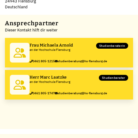
24943 Flensburg
Deutschland
Leaflet
|
©
OpenStreetMap
,
+
Ansprechpartner
Dieser Kontakt hilft dir weiter
−
Frau Michaela Arnold
Studienberaterin
an der Hochschule Flensburg
0461 805-1215
studienberatung@hs-flensburg.de
Herr Marc Laatzke
Studienberater
an der Hochschule Flensburg
0461 805-1747
studienberatung@hs-flensburg.de