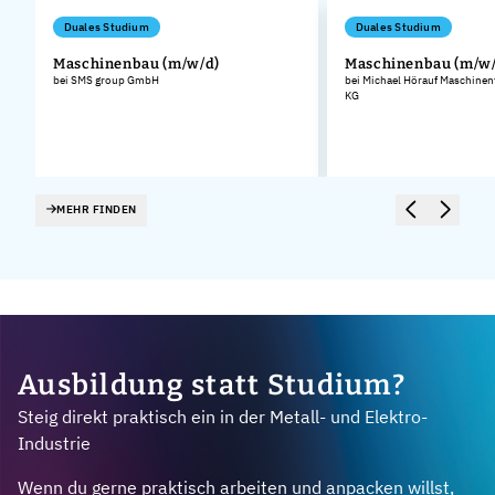
Duales Studium
Duales Studium
Maschinenbau (m/w/d)
Maschinenbau (m/w/
bei SMS group GmbH
bei Michael Hörauf Maschinen
KG
MEHR FINDEN
Ausbildung statt Studium?
Steig direkt praktisch ein in der Metall- und Elektro-
Industrie
Wenn du gerne praktisch arbeiten und anpacken willst,