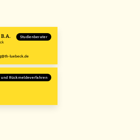
h B.A.
Studienberater
eck
g@th-luebeck.de
- und Rückmeldeverfahren