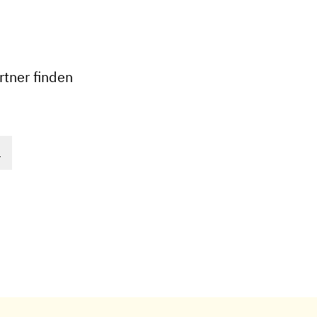
+
−
tner finden
E