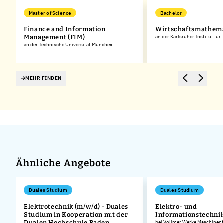
Master of Science
Bachelor
Finance and Information
Wirtschaftsmathem
Management (FIM)
an der Karlsruher Institut für
an der Technische Universität München
MEHR FINDEN
Ähnliche Angebote
Duales Studium
Duales Studium
Elektrotechnik (m/w/d) - Duales
Elektro- und
Studium in Kooperation mit der
Informationstechnik
Dualen Hochschule Baden
bei Vollmer Werke Maschinen