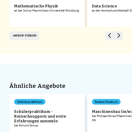
Mathematische Physik
Data Science
an der Julius-Maximilians-Universität Würzburg
an der Hochschule Albstadt-
MEHR FINDEN
Ähnliche Angebote
Schülerpraktikum
Duales Studium
Schülerpraktikum -
Maschinenbau (m/w/
Reinschnuppern und erste
bei Michael Hörauf Maschinen
KG
Erfahrungen sammeln
bei Schunk Group