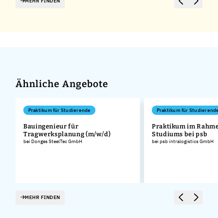
MEHR FINDEN
Ähnliche Angebote
Praktikum für Studierende
Praktikum für Studierend
Bauingenieur für
Praktikum im Rahme
Tragwerksplanung (m/w/d)
Studiums bei psb
bei Donges SteelTec GmbH
bei psb intralogistics GmbH
MEHR FINDEN