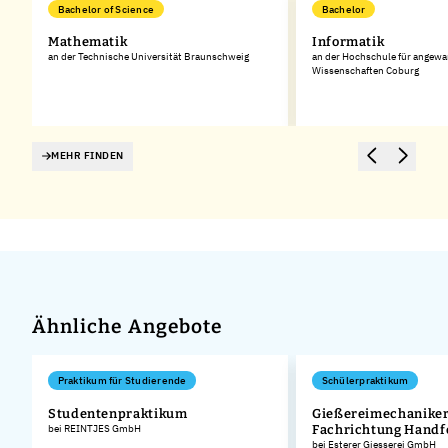
Bachelor of Science
Bachelor
Mathematik
Informatik
an der Technische Universität Braunschweig
an der Hochschule für angew
Wissenschaften Coburg
MEHR FINDEN
Ähnliche Angebote
Praktikum für Studierende
Schülerpraktikum
Studentenpraktikum
Gießereimechaniker
bei REINTJES GmbH
Fachrichtung Hand
bei Esterer Giesserei GmbH