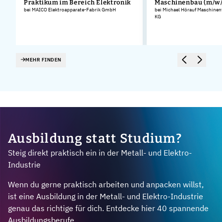
Praktikum im Bereich Elektronik
Maschinenbau (m/w/
bei MAICO Elektroapparate-Fabrik GmbH
bei Michael Hörauf Maschinen
KG
MEHR FINDEN
Ausbildung statt Studium?
Steig direkt praktisch ein in der Metall- und Elektro-
Industrie
Wenn du gerne praktisch arbeiten und anpacken willst,
ist eine Ausbildung in der Metall- und Elektro-Industrie
genau das richtige für dich. Entdecke hier 40 spannende
Ausbildungsberufe.