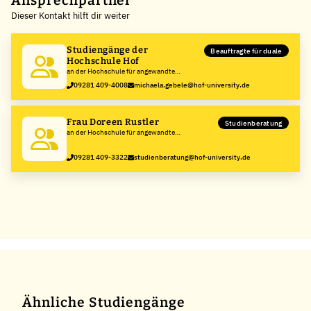
Ansprechpartner
Dieser Kontakt hilft dir weiter
−
Studiengänge der
Beauftragte für duale
Hochschule Hof
an der Hochschule für angewandte
Wissenschaften Hof
09281 409-4008
michaela.gebele@hof-university.de
Frau Doreen Rustler
Studienberatung
an der Hochschule für angewandte
Wissenschaften Hof
09281 409-3322
studienberatung@hof-university.de
Ähnliche Studiengänge