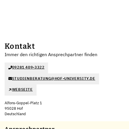
Kontakt
Immer den richtigen Ansprechpartner finden
09281 409-3322
STUDIENBERATUNG@HOF-UNIVERSITY.DE
WEBSEITE
Alfons-Goppel-Platz 1
95028 Hof
Deutschland
Leaflet
|
©
OpenStreetMap
,
+