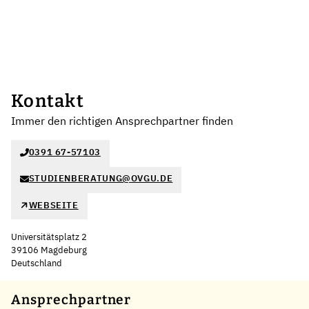
Kontakt
Immer den richtigen Ansprechpartner finden
0391 67-57103
STUDIENBERATUNG@OVGU.DE
WEBSEITE
Universitätsplatz 2
39106 Magdeburg
Deutschland
Leaflet
|
©
OpenStreetMap
,
+
Ansprechpartner