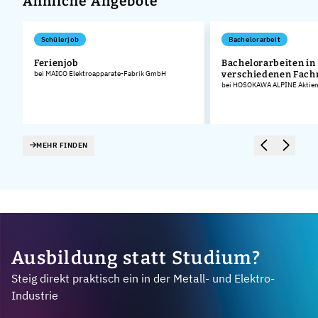
Ähnliche Angebote
Schülerjob
Bachelorarbeit
Ferienjob
Bachelorarbeiten in
bei MAICO Elektroapparate-Fabrik GmbH
verschiedenen Fach
bei HOSOKAWA ALPINE Aktieng
MEHR FINDEN
Ausbildung statt Studium?
Steig direkt praktisch ein in der Metall- und Elektro-
Industrie