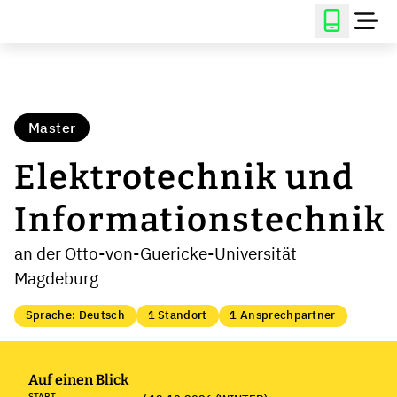
Master
Elektrotechnik und
Informationstechnik
an der Otto-von-Guericke-Universität
Magdeburg
Sprache: Deutsch
1 Standort
1 Ansprechpartner
Auf einen Blick
START