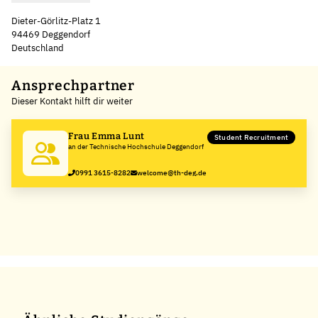
Dieter-Görlitz-Platz 1
94469 Deggendorf
Deutschland
Leaflet
|
©
OpenStreetMap
,
+
Ansprechpartner
Dieser Kontakt hilft dir weiter
−
Frau Emma Lunt
Student Recruitment
an der Technische Hochschule Deggendorf
0991 3615-8282
welcome@th-deg.de