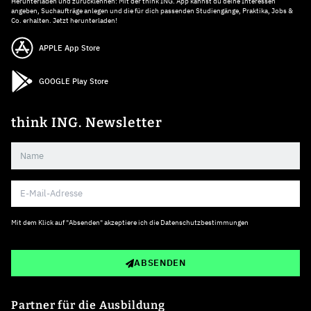
Herunterladen und zurücklehnen: Mit der think ING. App kannst du deine Interessen
angeben, Suchaufträge anlegen und die für dich passenden Studiengänge, Praktika, Jobs &
Co. erhalten. Jetzt herunterladen!
APPLE App Store
GOOGLE Play Store
think ING. Newsletter
Mit dem Klick auf "Absenden" akzeptiere ich die
Datenschutzbestimmungen
ABSENDEN
Partner für die Ausbildung