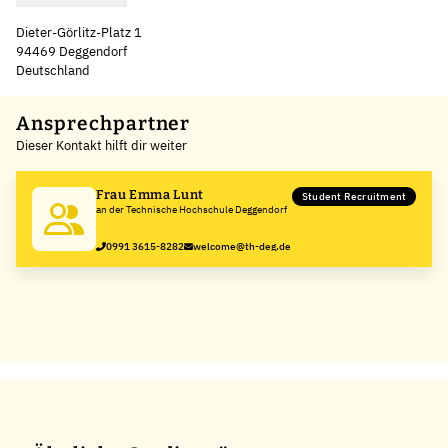
Dieter-Görlitz-Platz 1
94469 Deggendorf
Deutschland
Leaflet
|
©
OpenStreetMap
,
+
Ansprechpartner
Dieser Kontakt hilft dir weiter
−
Frau Emma Lunt
Student Recruitment
an der Technische Hochschule Deggendorf
0991 3615-8282
welcome@th-deg.de