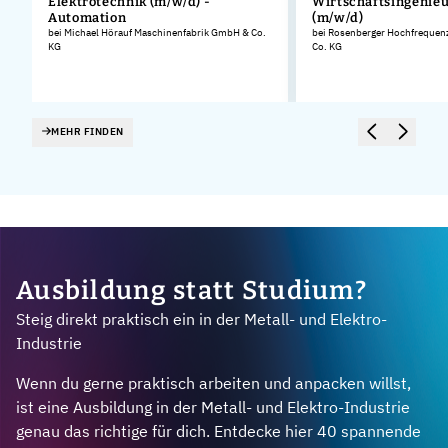
Elektrotechnik (m/w/d) -
Wirtschaftsingenie
Automation
(m/w/d)
bei Michael Hörauf Maschinenfabrik GmbH & Co.
bei Rosenberger Hochfreque
KG
Co. KG
MEHR FINDEN
Ausbildung statt Studium?
Steig direkt praktisch ein in der Metall- und Elektro-
Industrie
Wenn du gerne praktisch arbeiten und anpacken willst,
ist eine Ausbildung in der Metall- und Elektro-Industrie
genau das richtige für dich. Entdecke hier 40 spannende