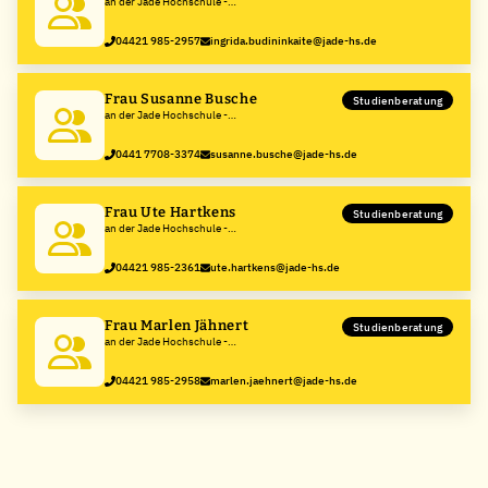
an der Jade Hochschule -
Wilhelmshaven/Oldenburg/Elsfleth
04421 985-2957
ingrida.budininkaite@jade-hs.de
Frau Susanne Busche
Studienberatung
an der Jade Hochschule -
Wilhelmshaven/Oldenburg/Elsfleth
0441 7708-3374
susanne.busche@jade-hs.de
Frau Ute Hartkens
Studienberatung
an der Jade Hochschule -
Wilhelmshaven/Oldenburg/Elsfleth
04421 985-2361
ute.hartkens@jade-hs.de
Frau Marlen Jähnert
Studienberatung
an der Jade Hochschule -
Wilhelmshaven/Oldenburg/Elsfleth
04421 985-2958
marlen.jaehnert@jade-hs.de