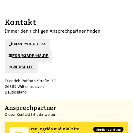
Kontakt
Immer den richtigen Ansprechpartner finden
0441 7708-3374
ZSB@JADE-HS.DE
WEBSEITE
Friedrich-Paffrath-Straße 101
26389 Wilhelmshaven
Deutschland
Leaflet
|
©
OpenStreetMap
,
+
Ansprechpartner
Dieser Kontakt hilft dir weiter
−
Frau Ingrida Budininkaite
Studienberatung