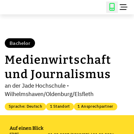
Bachelor
Medienwirtschaft
und Journalismus
an der Jade Hochschule -
Wilhelmshaven/Oldenburg/Elsfleth
Sprache: Deutsch
1 Standort
1 Ansprechpartner
Auf einen Blick
START