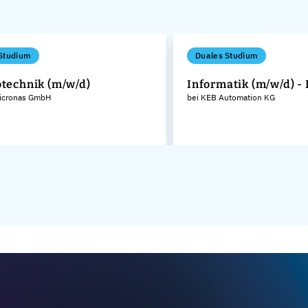
Studium
Duales Studium
otechnik (m/w/d)
Informatik (m/w/d) -
icronas GmbH
bei KEB Automation KG