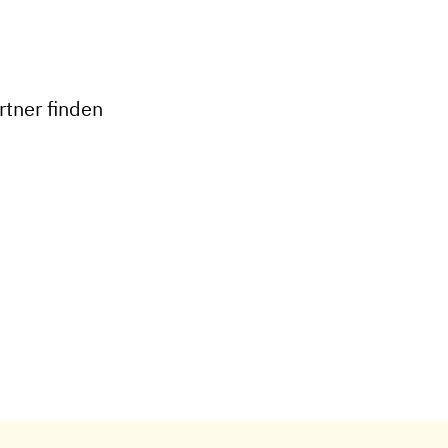
+
−
tner finden