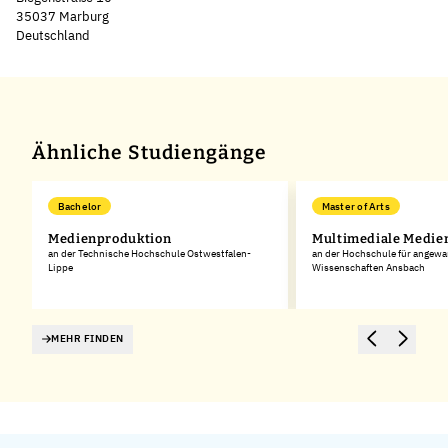
35037 Marburg
Deutschland
Leaflet
|
©
OpenStreetMap
,
+
−
Ähnliche Studiengänge
Bachelor
Master of Arts
Medienproduktion
Multimediale Medie
an der Technische Hochschule Ostwestfalen-
an der Hochschule für angew
Lippe
Wissenschaften Ansbach
MEHR FINDEN