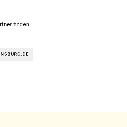
+
−
tner finden
ENSBURG.DE