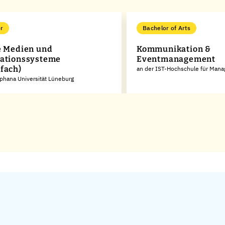
r
Bachelor of Arts
e Medien und
Kommunikation &
ationssysteme
Eventmanagement
fach)
an der IST-Hochschule für Man
phana Universität Lüneburg