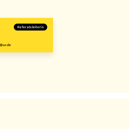
Referatsleiterin
p@ur.de