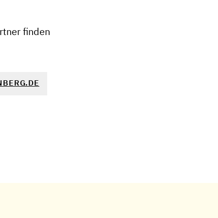
−
tner finden
NBERG.DE