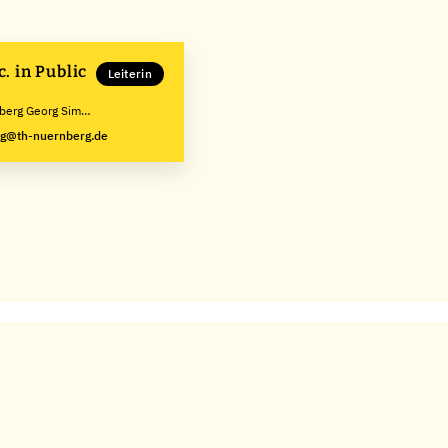
Leiterin
berg Georg Simon
ng@th-nuernberg.de