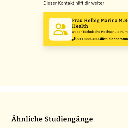
Dieser Kontakt hilft dir weiter
Frau Helbig Marina M.Sc. in Public
Health
an der Technische Hochschule Nürn
Ohm
0911 58804500
studienberatu
Ähnliche Studiengänge