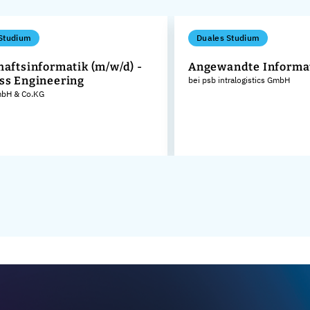
Studium
Duales Studium
haftsinformatik (m/w/d) -
Angewandte Informat
ss Engineering
bei psb intralogistics GmbH
GmbH & Co.KG