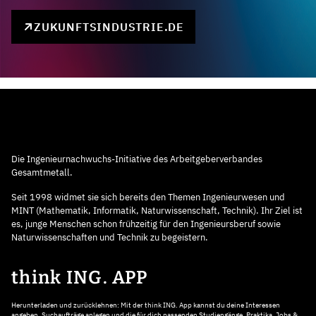
ZUKUNFTSINDUSTRIE.DE
Die Ingenieurnachwuchs-Initiative des Arbeitgeberverbandes
Gesamtmetall.
Seit 1998 widmet sie sich bereits den Themen Ingenieurwesen und
MINT (Mathematik, Informatik, Naturwissenschaft, Technik). Ihr Ziel ist
es, junge Menschen schon frühzeitig für den Ingenieursberuf sowie
Naturwissenschaften und Technik zu begeistern.
think ING. APP
Herunterladen und zurücklehnen: Mit der think ING. App kannst du deine Interessen
angeben, Suchaufträge anlegen und die für dich passenden Studiengänge, Praktika, Jobs &