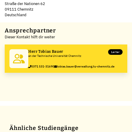
Straße der Nationen 62
09111 Chemnitz
Deutschland
Leaflet
|
©
OpenStreetMap
,
+
Ansprechpartner
Dieser Kontakt hilft dir weiter
−
Herr Tobias Bauer
Leiter
an der Technische Universität Chemnitz
0371 531-31690
tobias.bauer@verwaltung.tu-chemnitz.de
Ähnliche Studiengänge