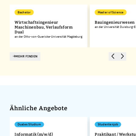
Bachelor
Master of Science
Wirtschaftsingenieur
Bauingenieurwesen
Maschinenbau, Verlaufsform
an der Universität Duisburg-
Dual
an der Otto-von-Guericke-Universität Magdeburg
MEHR FINDEN
Ähnliche Angebote
Duales Studium
Studentenjob
Informatik (m/w/d)
Praktikant / Werkst