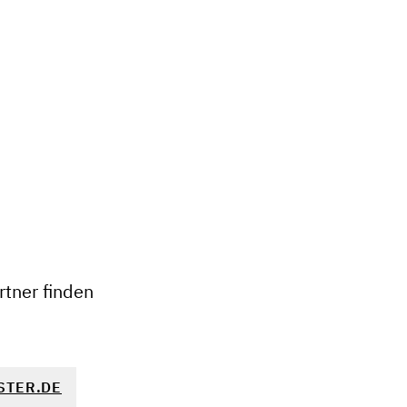
+
−
tner finden
STER.DE