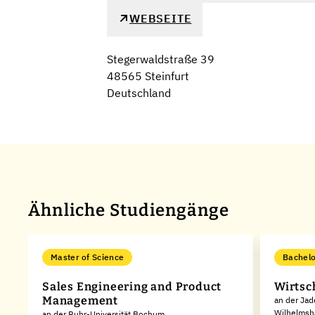
WEBSEITE
Stegerwaldstraße 39
48565 Steinfurt
Deutschland
Ähnliche Studiengänge
Master of Science
Bachelo
Sales Engineering and Product
Wirtsc
Management
an der Jad
Wilhelmsh
en
an der Ruhr-Universität Bochum