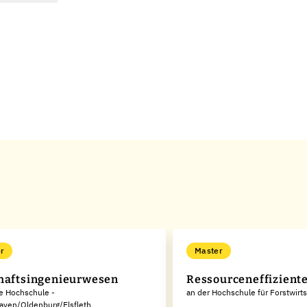
r
Master
haftsingenieurwesen
Ressourceneffizient
e Hochschule -
an der Hochschule für Forstwirt
aven/Oldenburg/Elsfleth