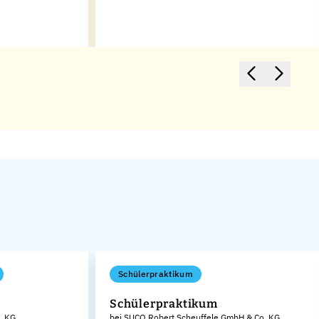
Schülerpraktikum
Schülerpraktikum
. KG
bei SUCO Robert Scheuffele GmbH & Co. KG