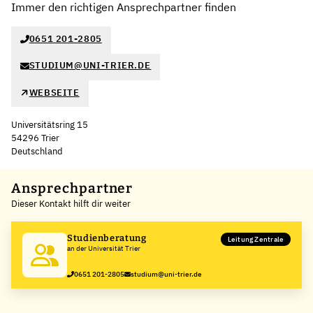
Immer den richtigen Ansprechpartner finden
0651 201-2805
STUDIUM@UNI-TRIER.DE
WEBSEITE
Universitätsring 15
54296 Trier
Deutschland
Leaflet
|
©
OpenStreetMap
,
+
Ansprechpartner
Dieser Kontakt hilft dir weiter
−
Studienberatung
Leitung Zentrale
an der Universität Trier
0651 201-2805
studium@uni-trier.de