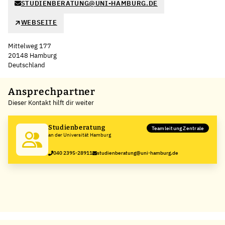
STUDIENBERATUNG@UNI-HAMBURG.DE
WEBSEITE
Mittelweg 177
20148 Hamburg
Deutschland
Leaflet
|
©
OpenStreetMap
,
+
Ansprechpartner
Dieser Kontakt hilft dir weiter
−
Studienberatung
Teamleitung Zentrale
an der Universität Hamburg
040 2395-28911
studienberatung@uni-hamburg.de