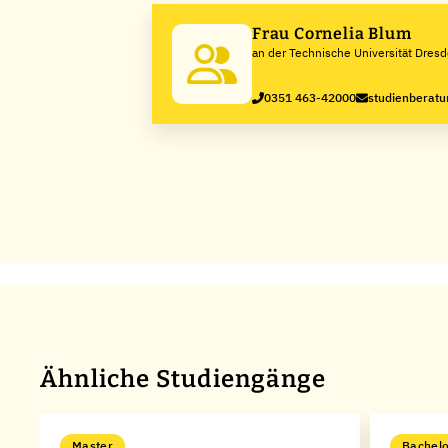
Frau Cornelia Blum
an der Technische Universität Dres
0351 463-42000
studienberat
Ähnliche Studiengänge
Master
Bachelo