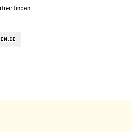
tner finden
EN.DE