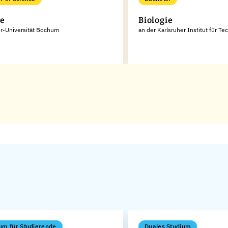
ie
Biologie
r-Universität Bochum
an der Karlsruher Institut für Te
um für Studierende
Duales Studium