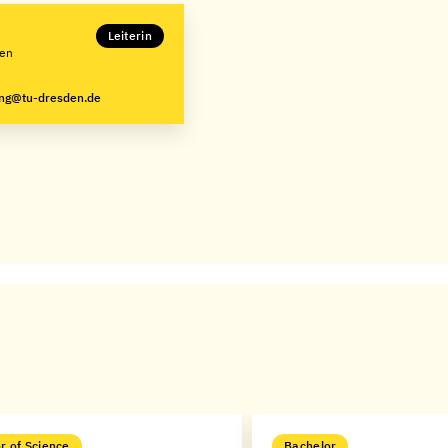
Leiterin
den
ung@tu-dresden.de
r of Science
Bachelor