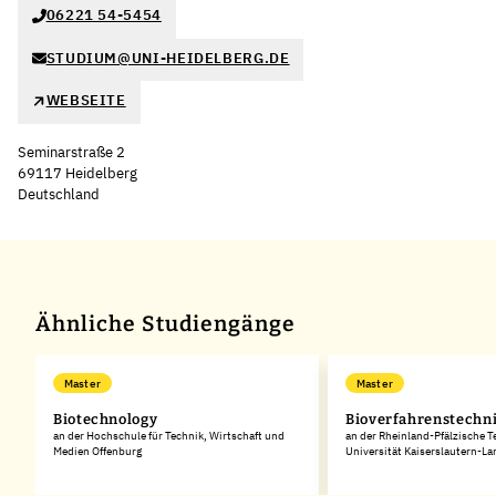
06221 54-5454
STUDIUM@UNI-HEIDELBERG.DE
WEBSEITE
Seminarstraße 2
69117 Heidelberg
Deutschland
Leaflet
|
©
OpenStreetMap
,
+
−
Ähnliche Studiengänge
Master
Master
Biotechnology
Bioverfahrenstechn
an der Hochschule für Technik, Wirtschaft und
an der Rheinland-Pfälzische 
Medien Offenburg
Universität Kaiserslautern-L