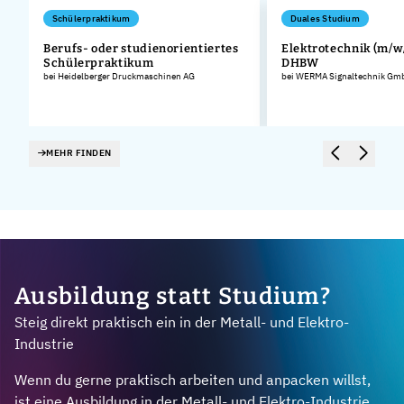
Schülerpraktikum
Duales Studium
Berufs- oder studienorientiertes
Elektrotechnik (m/w/
Schülerpraktikum
DHBW
bei Heidelberger Druckmaschinen AG
bei WERMA Signaltechnik Gmb
MEHR FINDEN
Ausbildung statt Studium?
Steig direkt praktisch ein in der Metall- und Elektro-
Industrie
Wenn du gerne praktisch arbeiten und anpacken willst,
ist eine Ausbildung in der Metall- und Elektro-Industrie