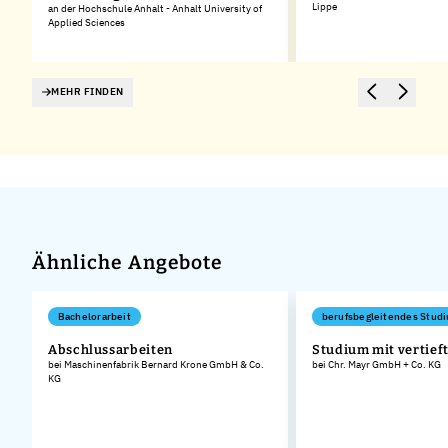
Lippe
an der Hochschule Anhalt - Anhalt University of
Applied Sciences
MEHR FINDEN
Ähnliche Angebote
Bachelorarbeit
berufsbegleitendes Stud
Abschlussarbeiten
Studium mit vertieft
bei Maschinenfabrik Bernard Krone GmbH & Co.
bei Chr. Mayr GmbH + Co. KG
KG