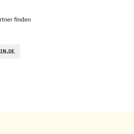
−
tner finden
IN.DE