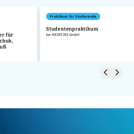
Praktikum für Studierende
Studentenpraktikum
r für
bei REINTJES GmbH
schuk,
guß