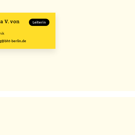
a V. von
Leiterin
nik
g@bht-berlin.de