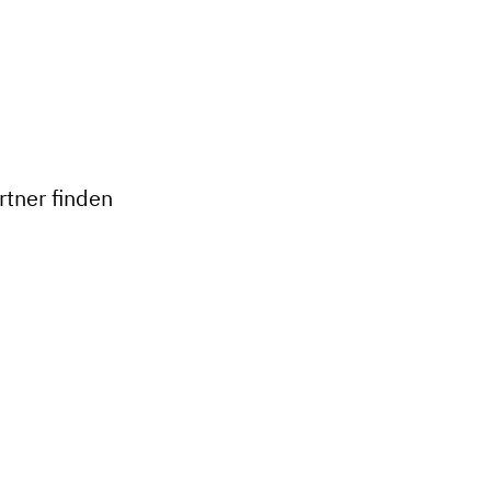
+
−
tner finden