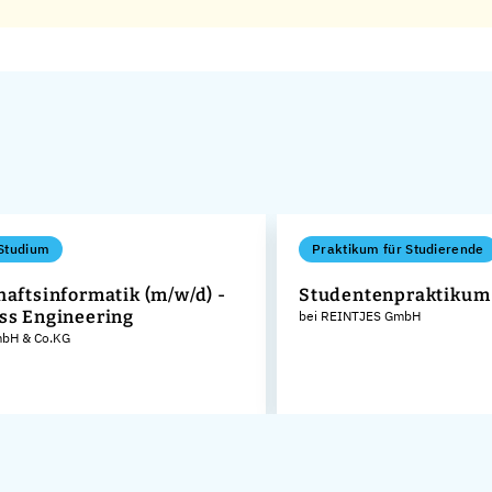
Studium
Praktikum für Studierende
haftsinformatik (m/w/d) -
Studentenpraktikum
ss Engineering
bei REINTJES GmbH
GmbH & Co.KG