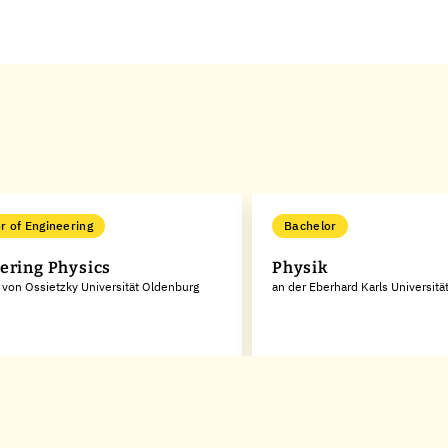
r of Engineering
Bachelor
ering Physics
Physik
l von Ossietzky Universität Oldenburg
an der Eberhard Karls Universitä