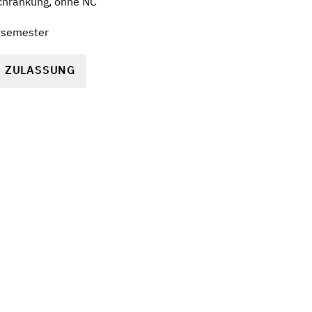
chränkung, ohne NC
rsemester
R ZULASSUNG