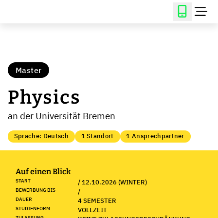
Master
Physics
an der Universität Bremen
Sprache: Deutsch
1 Standort
1 Ansprechpartner
Auf einen Blick
START
/ 12.10.2026 (WINTER)
BEWERBUNG BIS
/
DAUER
4 SEMESTER
STUDIENFORM
VOLLZEIT
ZULASSUNG