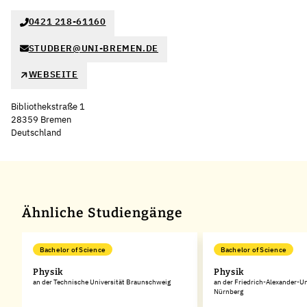
0421 218-61160
STUDBER@UNI-BREMEN.DE
WEBSEITE
Bibliothekstraße 1
28359 Bremen
Deutschland
Leaflet
|
©
OpenStreetMap
,
+
−
Ähnliche Studiengänge
Bachelor of Science
Bachelor of Science
Physik
Physik
an der Technische Universität Braunschweig
an der Friedrich-Alexander-Un
Nürnberg