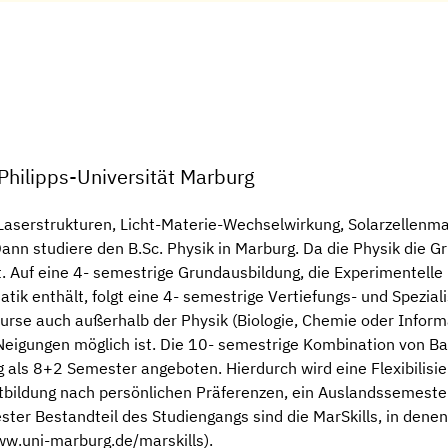
Philipps-Universität Marburg
Laserstrukturen, Licht-Materie-Wechselwirkung, Solarzellenmate
 studiere den B.Sc. Physik in Marburg. Da die Physik die Gru
. Auf eine 4- semestrige Grundausbildung, die Experimentelle 
tik enthält, folgt eine 4- semestrige Vertiefungs- und Spezial
Kurse auch außerhalb der Physik (Biologie, Chemie oder Inform
 Neigungen möglich ist. Die 10- semestrige Kombination von Bac
 als 8+2 Semester angeboten. Hierdurch wird eine Flexibilisier
bildung nach persönlichen Präferenzen, ein Auslandssemeste
r Bestandteil des Studiengangs sind die MarSkills, in denen d
ww.uni-marburg.de/marskills).