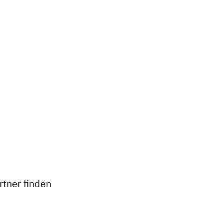
+
−
tner finden