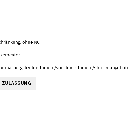
chränkung, ohne NC
rsemester
uni-marburg.de/de/studium/vor-dem-studium/studienangebot/
R ZULASSUNG