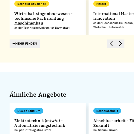
Bachelor of Science
Master
Wirtschaftsingenieurwesen -
International Master
technische Fachrichtung
Innovation
Maschinenbau
an der Hochschule Heilbronn,
Wirtschaft, Informatik
an der Technische Universität Darmstadt
MEHR FINDEN
Ähnliche Angebote
Duales Studium
Bachelorarbeit
Elektrotechnik (m/w/d) -
Abschlussarbeit - Fit
Automatisierungstechnik
Zukunft
bei psb intralogistics GmbH
bei Schunk Group