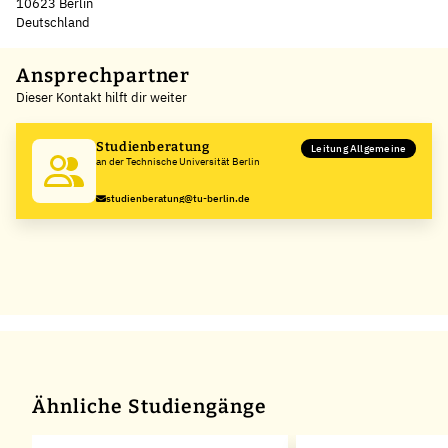
10623 Berlin
Deutschland
Leaflet
|
©
OpenStreetMap
,
+
Ansprechpartner
Dieser Kontakt hilft dir weiter
−
Studienberatung
Leitung Allgemeine
an der Technische Universität Berlin
studienberatung@tu-berlin.de
Ähnliche Studiengänge