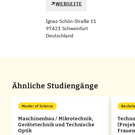
WEBSEITE
Ignaz-Schön-Straße 11
97421 Schweinfurt
Deutschland
Ähnliche Studiengänge
Master of Science
Bachelo
Maschinenbau / Mikrotechnik,
Techno
Gerätetechnik und Technische
(Proje
Optik
Frauen
en