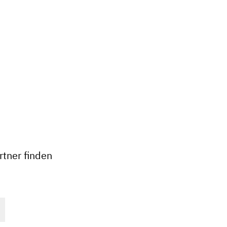
+
−
tner finden