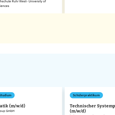
hschule Ruhr West- University of
ciences
Studium
Schülerpraktikum
atik (m/w/d)
Technischer Systemp
(m/w/d)
roup GmbH