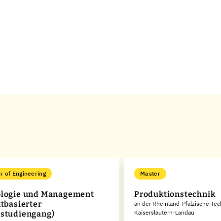
r of Engineering
Master
logie und Management
Produktionstechnik
ktbasierter
an der Rheinland-Pfälzische Tec
Kaiserslautern-Landau
studiengang)