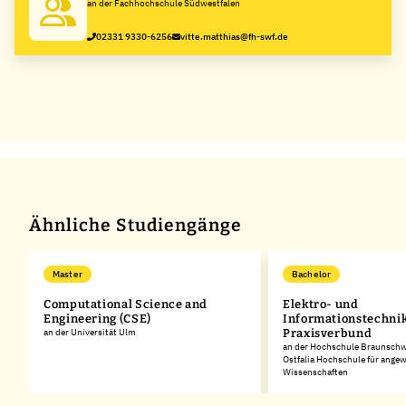
an der Fachhochschule Südwestfalen
02331 9330-6256
vitte.matthias@fh-swf.de
Ähnliche Studiengänge
Master
Bachelor
Computational Science and
Elektro- und
Engineering (CSE)
Informationstechni
an der Universität Ulm
Praxisverbund
an der Hochschule Braunschw
Ostfalia Hochschule für ange
Wissenschaften