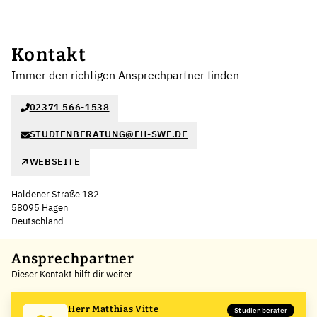
Kontakt
Immer den richtigen Ansprechpartner finden
02371 566-1538
STUDIENBERATUNG@FH-SWF.DE
WEBSEITE
Haldener Straße 182
58095 Hagen
Deutschland
Leaflet
|
©
OpenStreetMap
,
+
Ansprechpartner
Dieser Kontakt hilft dir weiter
−
Herr Matthias Vitte
Studienberater