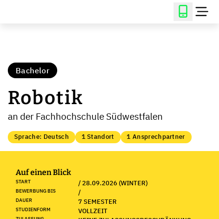
Bachelor
Robotik
an der Fachhochschule Südwestfalen
Sprache: Deutsch
1 Standort
1 Ansprechpartner
Auf einen Blick
START
/ 28.09.2026 (WINTER)
BEWERBUNG BIS
/
DAUER
7 SEMESTER
STUDIENFORM
VOLLZEIT
ZULASSUNG